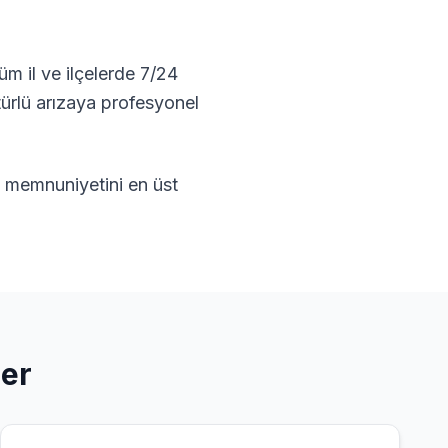
m il ve ilçelerde 7/24
türlü arızaya profesyonel
ri memnuniyetini en üst
ler