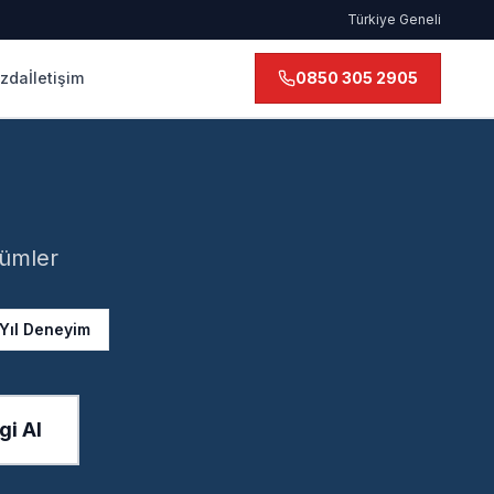
Türkiye Geneli
ızda
İletişim
0850 305 2905
zümler
 Yıl Deneyim
gi Al