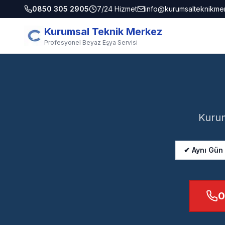
0850 305 2905
7/24 Hizmet
info@kurumsalteknikme
Kurumsal Teknik Merkez
Profesyonel Beyaz Eşya Servisi
Kurum
✔ Aynı Gün
0