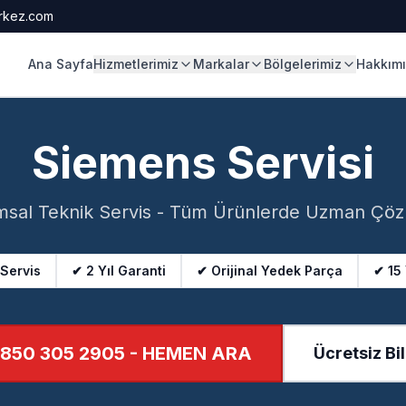
rkez.com
Ana Sayfa
Hizmetlerimiz
Markalar
Bölgelerimiz
Hakkım
Siemens Servisi
sal Teknik Servis - Tüm Ürünlerde Uzman Çö
 Servis
✔ 2 Yıl Garanti
✔ Orijinal Yedek Parça
✔ 15
850 305 2905
- HEMEN ARA
Ücretsiz Bil