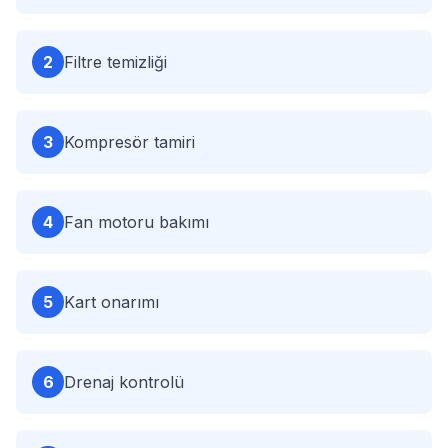
2
Filtre temizliği
3
Kompresör tamiri
4
Fan motoru bakımı
5
Kart onarımı
6
Drenaj kontrolü