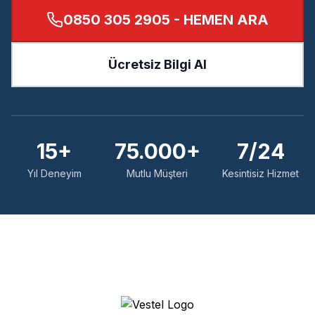
0850 305 2905
- HEMEN ARA
Ücretsiz Bilgi Al
15+
75.000+
7/24
Yıl Deneyim
Mutlu Müşteri
Kesintisiz Hizmet