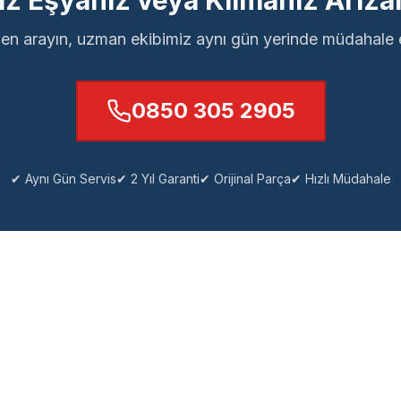
z Eşyanız veya Klimanız Arızal
n arayın, uzman ekibimiz aynı gün yerinde müdahale 
0850 305 2905
✔ Aynı Gün Servis
✔ 2 Yıl Garanti
✔ Orijinal Parça
✔ Hızlı Müdahale