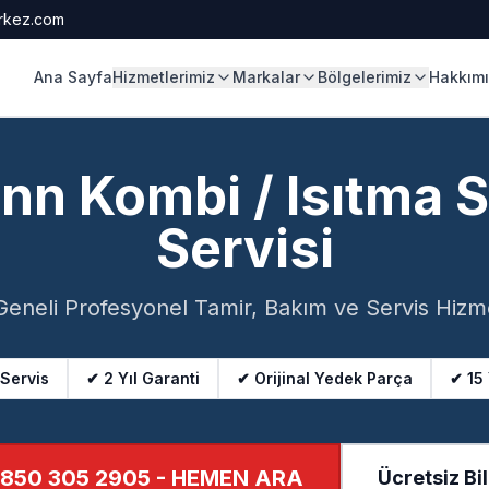
rkez.com
Ana Sayfa
Hizmetlerimiz
Markalar
Bölgelerimiz
Hakkım
n Kombi / Isıtma S
Servisi
Geneli Profesyonel Tamir, Bakım ve Servis Hizme
 Servis
✔ 2 Yıl Garanti
✔ Orijinal Yedek Parça
✔ 15
850 305 2905
- HEMEN ARA
Ücretsiz Bil