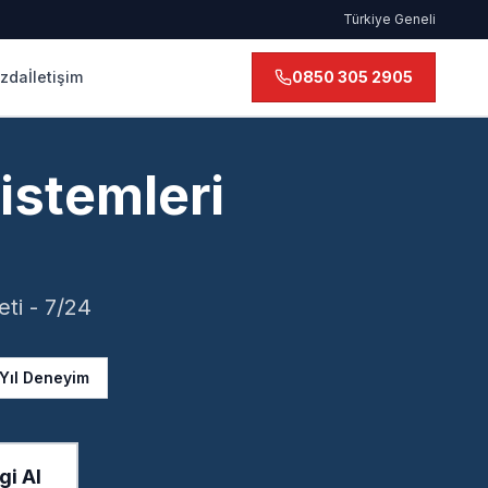
Türkiye Geneli
ızda
İletişim
0850 305 2905
istemleri
ti - 7/24
 Yıl Deneyim
gi Al