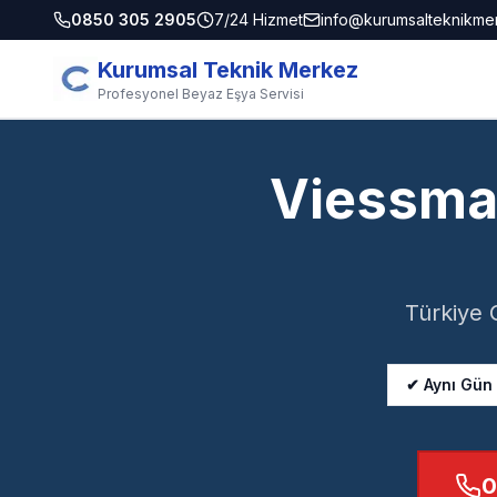
0850 305 2905
7/24 Hizmet
info@kurumsalteknikme
Kurumsal Teknik Merkez
Profesyonel Beyaz Eşya Servisi
Viessman
Türkiye 
✔ Aynı Gün
0