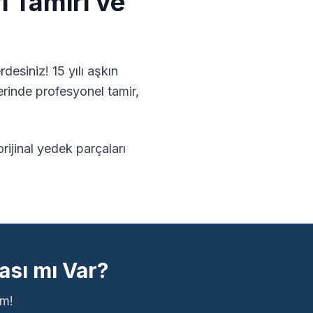
i
Tamiri ve
desiniz! 15 yılı aşkın
rinde profesyonel tamir,
ijinal yedek parçaları
ası mı Var?
ım!