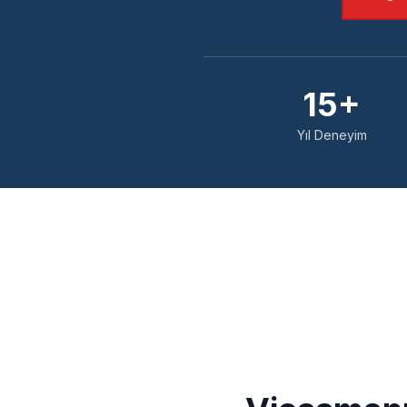
15+
Yıl Deneyim