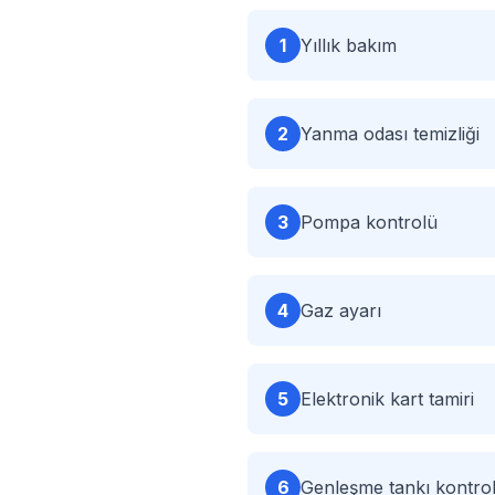
1
Yıllık bakım
2
Yanma odası temizliği
3
Pompa kontrolü
4
Gaz ayarı
5
Elektronik kart tamiri
6
Genleşme tankı kontro