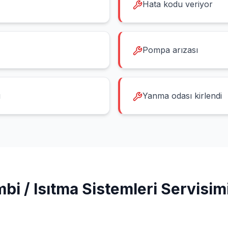
Hata kodu veriyor
Pompa arızası
u
Yanma odası kirlendi
bi / Isıtma Sistemleri
Servisim