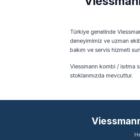
Viessman
Türkiye genelinde
Viessma
deneyimimiz ve uzman eki
bakım ve servis hizmeti su
Viessmann kombi / isıtma sis
stoklarımızda mevcuttur.
Viessmann 
He