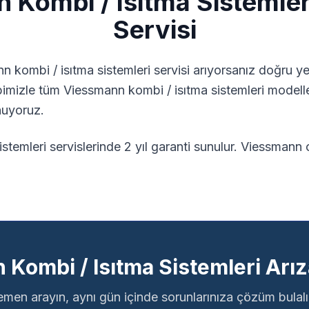
n
Kombi / Isıtma Sistemler
Servisi
nn
kombi / isıtma sistemleri
servisi arıyorsanız doğru yer
bimizle tüm
Viessmann
kombi / isıtma sistemleri
modelle
nuyoruz.
temleri servislerinde 2 yıl garanti sunulur.
Viessmann or
Kombi / Isıtma Sistemleri Arız
men arayın, aynı gün içinde sorunlarınıza çözüm bulal