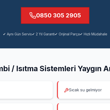
0850 305 2905
✔ Aynı Gün Servis
✔ 2 Yıl Garanti
✔ Orijinal Parça
✔ Hızlı Müdahale
bi / Isıtma Sistemleri
Yaygın Ar
Sıcak su gelmiyor