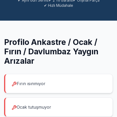
✔ Aynı Gün Servis
✔ 2 Yıl Garanti
✔ Orijinal Parça
✔ Hızlı Müdahale
Profilo
Ankastre / Ocak /
Fırın / Davlumbaz
Yaygın
Arızalar
Fırın ısınmıyor
Ocak tutuşmuyor