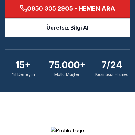
0850 305 2905
- HEMEN ARA
Ücretsiz Bilgi Al
15+
75.000+
7/24
Yıl Deneyim
Mutlu Müşteri
Kesintisiz Hizmet