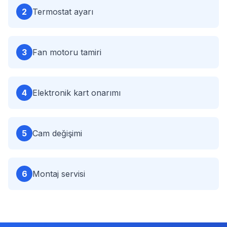
2
Termostat ayarı
3
Fan motoru tamiri
4
Elektronik kart onarımı
5
Cam değişimi
6
Montaj servisi