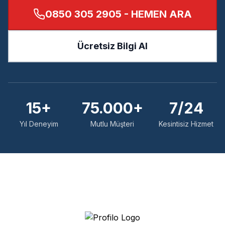
0850 305 2905
- HEMEN ARA
Ücretsiz Bilgi Al
15+
75.000+
7/24
Yıl Deneyim
Mutlu Müşteri
Kesintisiz Hizmet