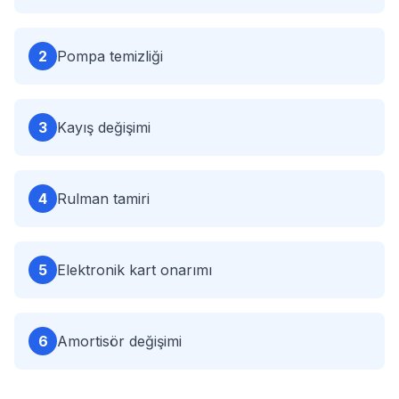
2
Pompa temizliği
3
Kayış değişimi
4
Rulman tamiri
5
Elektronik kart onarımı
6
Amortisör değişimi