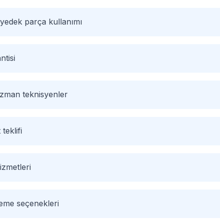
 yedek parça kullanımı
ntisi
 uzman teknisyenler
 teklifi
izmetleri
deme seçenekleri