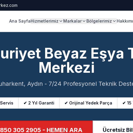
rkez.com
Ana Sayfa
Hizmetlerimiz
Markalar
Bölgelerimiz
Hakkım
riyet Beyaz Eşya 
Merkezi
uharkent, Aydın - 7/24 Profesyonel Teknik Dest
 Servis
✔ 2 Yıl Garanti
✔ Orijinal Yedek Parça
✔ 15
850 305 2905
- HEMEN ARA
Ücretsiz Bil