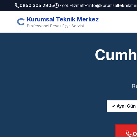
0850 305 2905
7/24 Hizmet
info@kurumsalteknikme
Kurumsal Teknik Merkez
Profesyonel Beyaz Eşya Servisi
Cumhu
B
✔ Aynı Gün
0