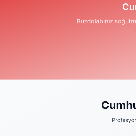
Cu
Buzdolabınız soğutm
Cumhu
Profesyon