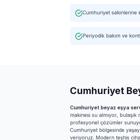
Cumhuriyet sakinlerine
Periyodik bakım ve kontr
Cumhuriyet
Bey
Cumhuriyet
beyaz eşya serv
makinesi su almıyor, bulaşık 
profesyonel çözümler sunuy
Cumhuriyet
bölgesinde yaşayan
veriyoruz. Modern teşhis cihaz