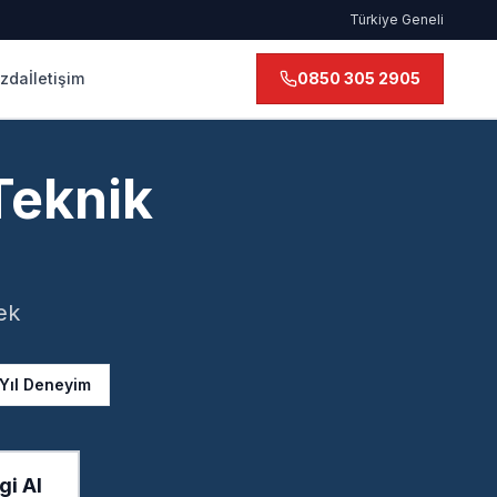
Türkiye Geneli
ızda
İletişim
0850 305 2905
Teknik
ek
 Yıl Deneyim
gi Al