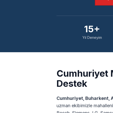
15+
Yıl Deneyim
Cumhuriyet
M
Destek
Cumhuriyet
,
Buharkent
,
uzman ekibimizle mahalleni
Bosch, Siemens, LG, Samsu