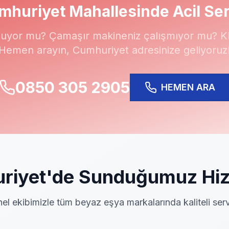
mhuriyet
Mahallesinde Acil Ser
uyor mu? Çamaşır makineniz çalışmıyor mu? Kli
Hemen arayın,
Cumhuriyet
adresinize geliyoruz
0850 305 2905
HEMEN ARA
riyet
'de Sunduğumuz Hiz
el ekibimizle tüm beyaz eşya markalarında kaliteli serv