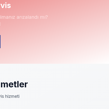
vis
manız arızalandı mı?
!
metler
is hizmeti