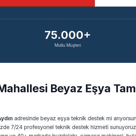
75.000+
Mutlu Müşteri
ahallesi Beyaz Eşya Tami
Aydın
adresinde beyaz eşya teknik destek mi arıyorsunu
zde 7/24 profesyonel teknik destek hizmeti sunuyoruz.
ng ve 40+ markada buzdolabı, çamaşır makinesi, bulaş