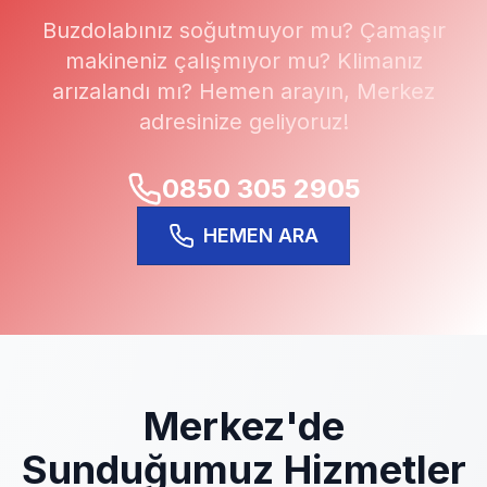
Buzdolabınız soğutmuyor mu? Çamaşır
makineniz çalışmıyor mu? Klimanız
arızalandı mı? Hemen arayın,
Merkez
adresinize geliyoruz!
0850 305 2905
HEMEN ARA
Merkez
'de
Sunduğumuz Hizmetler