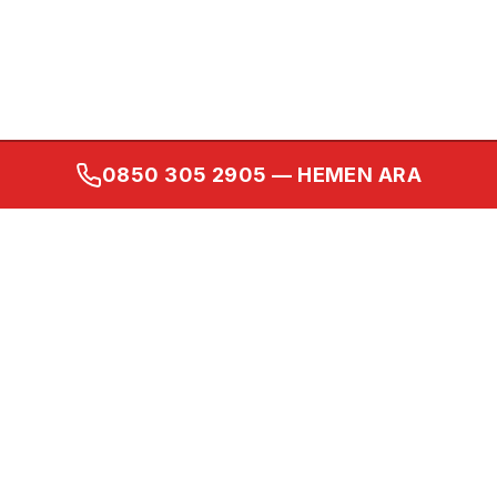
0850 305 2905
— HEMEN ARA
Kurumsal
Ana Sayfa
Hakkımızda