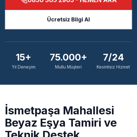
0850 305 2905
- HEMEN ARA
Ücretsiz Bilgi Al
15+
75.000+
7/24
Yıl Deneyim
Mutlu Müşteri
Kesintisiz Hizmet
İsmetpaşa
Mahallesi
Beyaz Eşya Tamiri ve
Teknik Destek