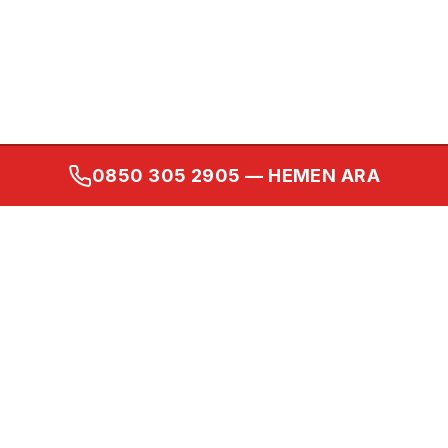
0850 305 2905
— HEMEN ARA
Kurumsal
Ana Sayfa
Hakkımızda