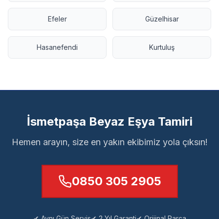
Efeler
Güzelhisar
Hasanefendi
Kurtuluş
İsmetpaşa Beyaz Eşya Tamiri
Hemen arayın, size en yakın ekibimiz yola çıksın!
0850 305 2905
✔ Aynı Gün Servis
✔ 2 Yıl Garanti
✔ Orijinal Parça