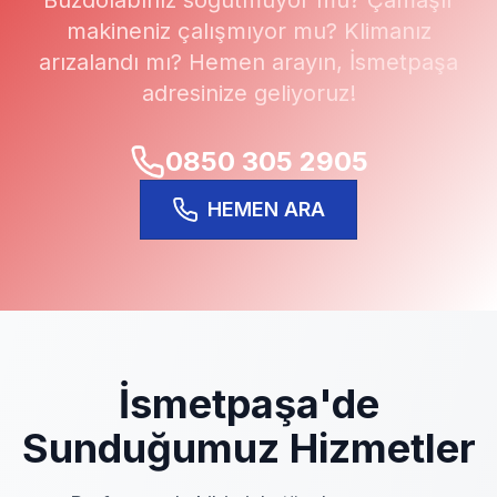
Buzdolabınız soğutmuyor mu? Çamaşır
makineniz çalışmıyor mu? Klimanız
arızalandı mı? Hemen arayın,
İsmetpaşa
adresinize geliyoruz!
0850 305 2905
HEMEN ARA
İsmetpaşa
'de
Sunduğumuz Hizmetler