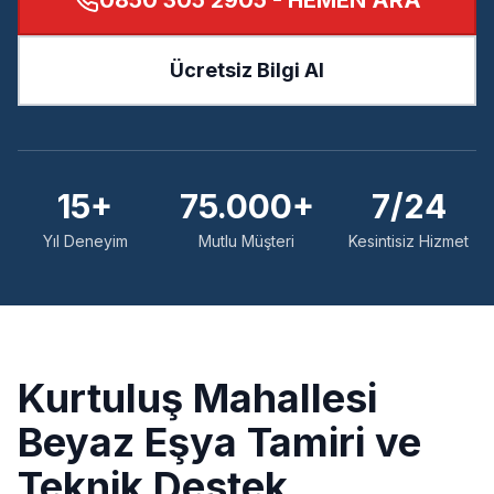
0850 305 2905
- HEMEN ARA
Ücretsiz Bilgi Al
15+
75.000+
7/24
Yıl Deneyim
Mutlu Müşteri
Kesintisiz Hizmet
Kurtuluş
Mahallesi
Beyaz Eşya Tamiri ve
Teknik Destek