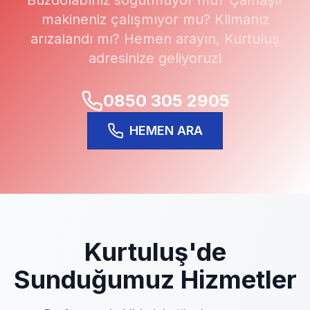
Buzdolabınız soğutmuyor mu? Çamaşır
makineniz çalışmıyor mu? Klimanız
arızalandı mı? Hemen arayın,
Kurtuluş
adresinize geliyoruz!
0850 305 2905
HEMEN ARA
Kurtuluş
'de
Sunduğumuz Hizmetler