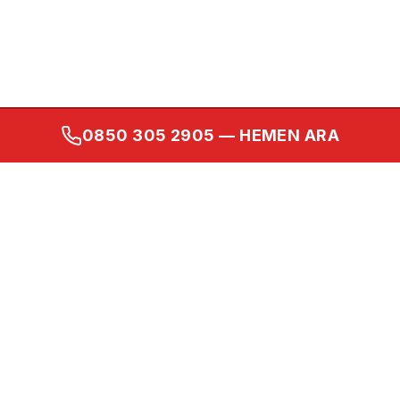
0850 305 2905
— HEMEN ARA
Kurumsal
Ana Sayfa
Hakkımızda
İletişim