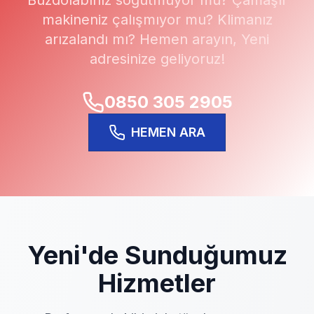
Buzdolabınız soğutmuyor mu? Çamaşır
makineniz çalışmıyor mu? Klimanız
arızalandı mı? Hemen arayın,
Yeni
adresinize geliyoruz!
0850 305 2905
HEMEN ARA
Yeni
'de Sunduğumuz
Hizmetler