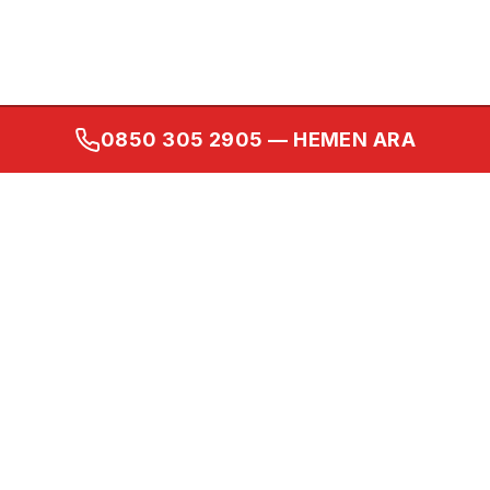
0850 305 2905
— HEMEN ARA
Kurumsal
Ana Sayfa
Hakkımızda
İletişim