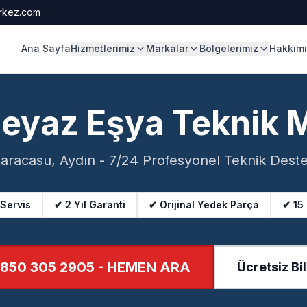
rkez.com
Ana Sayfa
Hizmetlerimiz
Markalar
Bölgelerimiz
Hakkım
Beyaz Eşya Teknik 
aracasu, Aydın - 7/24 Profesyonel Teknik Dest
 Servis
✔ 2 Yıl Garanti
✔ Orijinal Yedek Parça
✔ 15
850 305 2905
- HEMEN ARA
Ücretsiz Bil