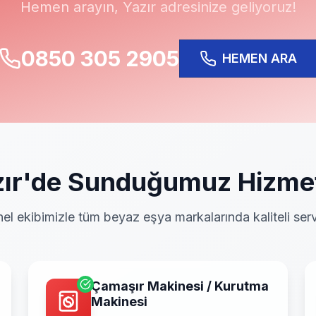
Hemen arayın,
Yazır
adresinize geliyoruz!
0850 305 2905
HEMEN ARA
ır
'de Sunduğumuz Hizmet
el ekibimizle tüm beyaz eşya markalarında kaliteli serv
Çamaşır Makinesi / Kurutma
Makinesi