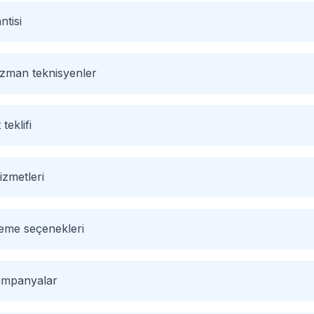
ntisi
 uzman teknisyenler
 teklifi
izmetleri
deme seçenekleri
kampanyalar