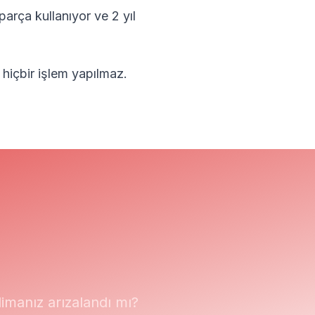
parça kullanıyor ve 2 yıl
 hiçbir işlem yapılmaz.
manız arızalandı mı?