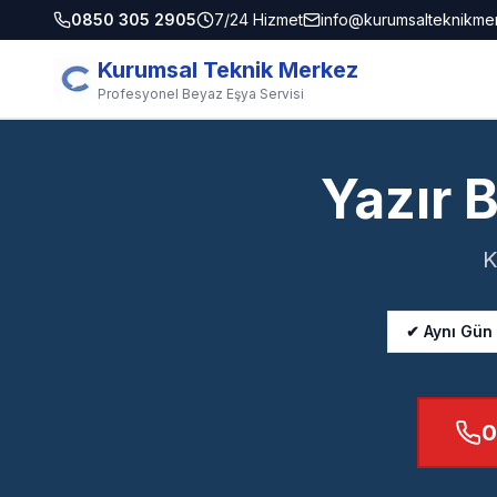
0850 305 2905
7/24 Hizmet
info@kurumsalteknikme
Kurumsal Teknik Merkez
Profesyonel Beyaz Eşya Servisi
Yazır 
K
✔ Aynı Gün
0