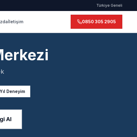
Türkiye Geneli
ızda
İletişim
0850 305 2905
Merkezi
ek
 Yıl Deneyim
gi Al