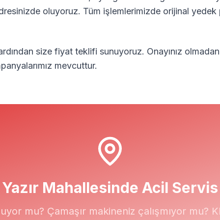
adresinizde oluyoruz. Tüm işlemlerimizde orijinal yedek 
 ardından size fiyat teklifi sunuyoruz. Onayınız olmadan
mpanyalarımız mevcuttur.
Yazır
Mahallesinde Acil Servis
uyor mu? Çamaşır makineniz çalışmıyor mu? Kli