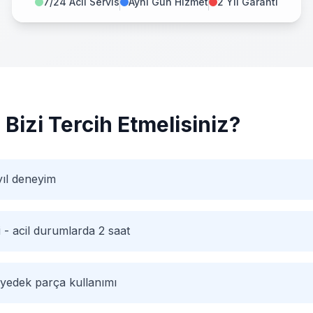
7/24 Acil Servis
Aynı Gün Hizmet
2 Yıl Garanti
 Bizi Tercih Etmelisiniz?
yıl deneyim
i - acil durumlarda 2 saat
 yedek parça kullanımı