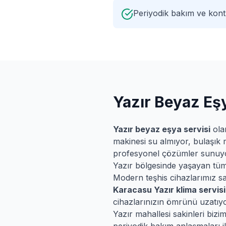
Periyodik bakım ve kontr
Yazır
Beyaz Eşy
Yazır
beyaz eşya servisi
ola
makinesi su almıyor, bulaşık 
profesyonel çözümler sunuy
Yazır
bölgesinde yaşayan tüm mü
Modern teşhis cihazlarımız say
Karacasu
Yazır
klima servisi
cihazlarınızın ömrünü uzatıyo
Yazır
mahallesi sakinleri bizi