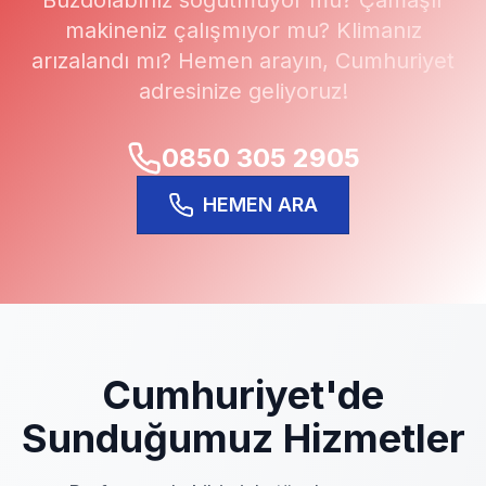
Buzdolabınız soğutmuyor mu? Çamaşır
makineniz çalışmıyor mu? Klimanız
arızalandı mı? Hemen arayın,
Cumhuriyet
adresinize geliyoruz!
0850 305 2905
HEMEN ARA
Cumhuriyet
'de
Sunduğumuz Hizmetler