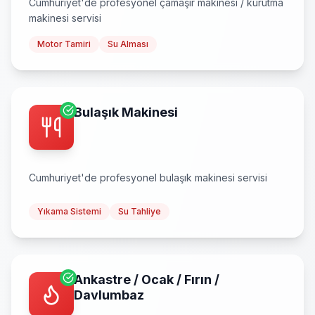
Cumhuriyet
'de profesyonel
çamaşır makinesi / kurutma
makinesi
servisi
Motor Tamiri
Su Alması
Bulaşık Makinesi
Cumhuriyet
'de profesyonel
bulaşık makinesi
servisi
Yıkama Sistemi
Su Tahliye
Ankastre / Ocak / Fırın /
Davlumbaz