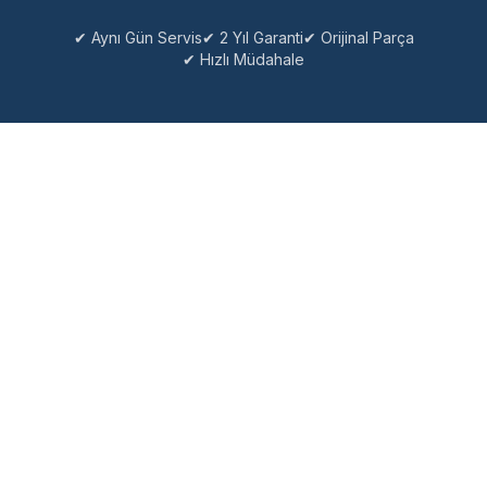
✔ Aynı Gün Servis
✔ 2 Yıl Garanti
✔ Orijinal Parça
✔ Hızlı Müdahale