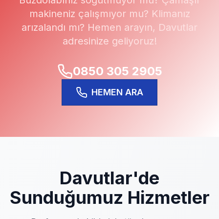
Buzdolabınız soğutmuyor mu? Çamaşır
makineniz çalışmıyor mu? Klimanız
arızalandı mı? Hemen arayın,
Davutlar
adresinize geliyoruz!
0850 305 2905
HEMEN ARA
Davutlar
'de
Sunduğumuz Hizmetler