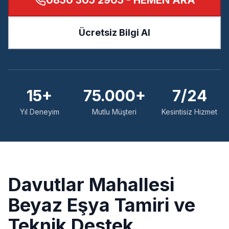
0850 305 2905
- HEMEN ARA
Ücretsiz Bilgi Al
15+
75.000+
7/24
Yıl Deneyim
Mutlu Müşteri
Kesintisiz Hizmet
Davutlar
Mahallesi
Beyaz Eşya Tamiri ve
Teknik Destek