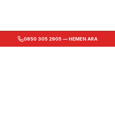
0850 305 2905
— HEMEN ARA
Kurumsal
Ana Sayfa
Hakkımızda
İletişim