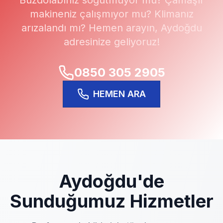
Buzdolabınız soğutmuyor mu? Çamaşır
makineniz çalışmıyor mu? Klimanız
arızalandı mı? Hemen arayın,
Aydoğdu
adresinize geliyoruz!
0850 305 2905
HEMEN ARA
Aydoğdu
'de
Sunduğumuz Hizmetler