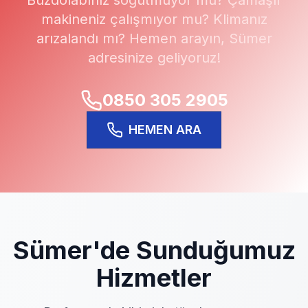
Buzdolabınız soğutmuyor mu? Çamaşır
makineniz çalışmıyor mu? Klimanız
arızalandı mı? Hemen arayın,
Sümer
adresinize geliyoruz!
0850 305 2905
HEMEN ARA
Sümer
'de Sunduğumuz
Hizmetler