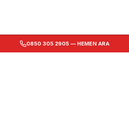
0850 305 2905
— HEMEN ARA
Kurumsal
Ana Sayfa
Hakkımızda
İletişim