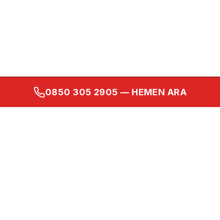
0850 305 2905
— HEMEN ARA
Kurumsal
Ana Sayfa