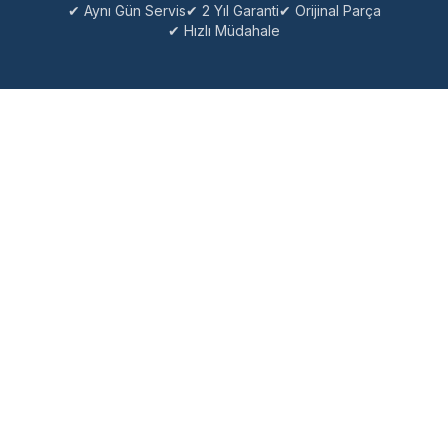
✔ Aynı Gün Servis
✔ 2 Yıl Garanti
✔ Orijinal Parça
✔ Hızlı Müdahale