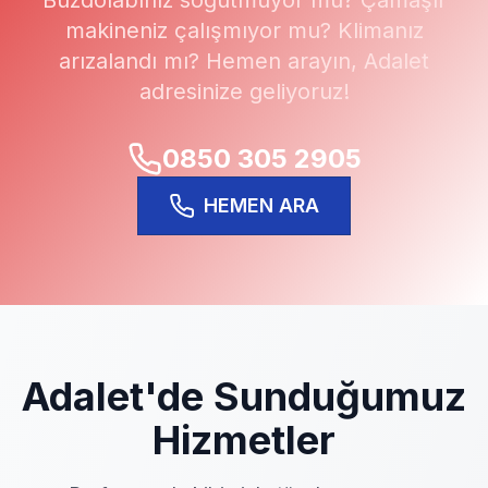
Buzdolabınız soğutmuyor mu? Çamaşır
makineniz çalışmıyor mu? Klimanız
arızalandı mı? Hemen arayın,
Adalet
adresinize geliyoruz!
0850 305 2905
HEMEN ARA
Adalet
'de Sunduğumuz
Hizmetler