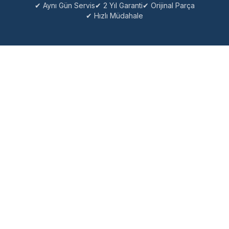
✔ Aynı Gün Servis
✔ 2 Yıl Garanti
✔ Orijinal Parça
✔ Hızlı Müdahale