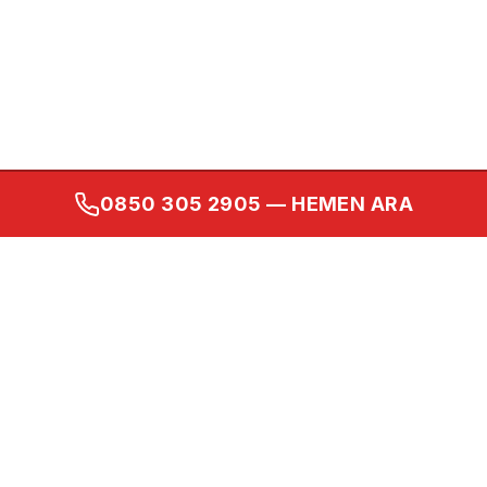
0850 305 2905
— HEMEN ARA
Kurumsal
Ana Sayfa