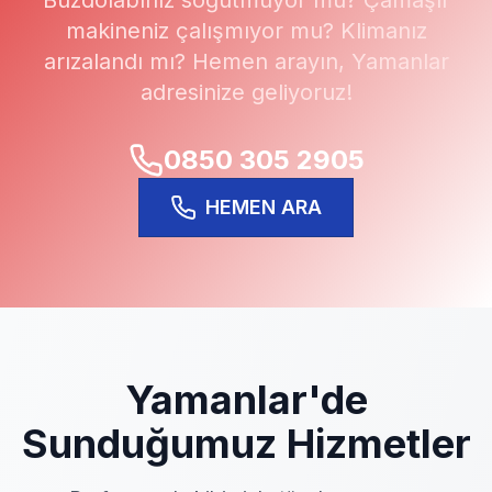
Buzdolabınız soğutmuyor mu? Çamaşır
makineniz çalışmıyor mu? Klimanız
arızalandı mı? Hemen arayın,
Yamanlar
adresinize geliyoruz!
0850 305 2905
HEMEN ARA
Yamanlar
'de
Sunduğumuz Hizmetler