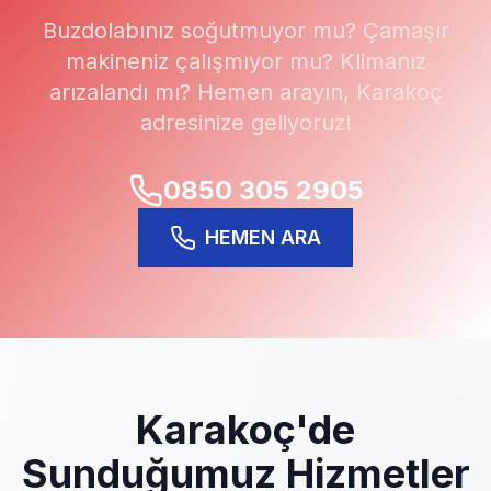
Buzdolabınız soğutmuyor mu? Çamaşır
makineniz çalışmıyor mu? Klimanız
arızalandı mı? Hemen arayın,
Karakoç
adresinize geliyoruz!
0850 305 2905
HEMEN ARA
Karakoç
'de
Sunduğumuz Hizmetler