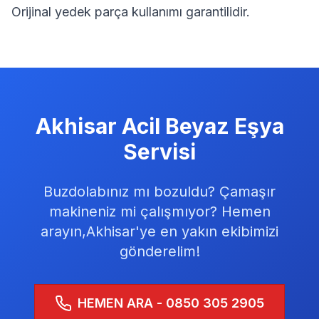
Orijinal yedek parça kullanımı garantilidir.
Akhisar
Acil Beyaz Eşya
Servisi
Buzdolabınız mı bozuldu? Çamaşır
makineniz mi çalışmıyor? Hemen
arayın,
Akhisar
'ye en yakın ekibimizi
gönderelim!
HEMEN ARA - 0850 305 2905