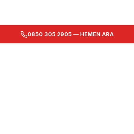
0850 305 2905
— HEMEN ARA
Kurumsal
Ana Sayfa
Hakkımızda
İletişim
Gizlilik Politikası