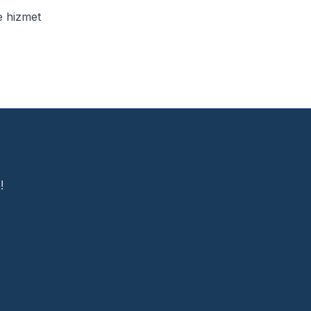
e hizmet
!