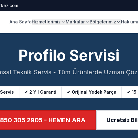
rkez.com
Ana Sayfa
Hizmetlerimiz
Markalar
Bölgelerimiz
Hakkım
Profilo Servisi
sal Teknik Servis - Tüm Ürünlerde Uzman Çö
 Servis
✔ 2 Yıl Garanti
✔ Orijinal Yedek Parça
✔ 15
850 305 2905
- HEMEN ARA
Ücretsiz Bil