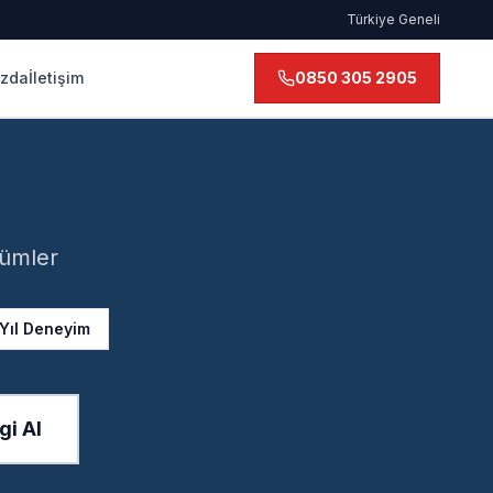
Türkiye Geneli
ızda
İletişim
0850 305 2905
zümler
 Yıl Deneyim
gi Al