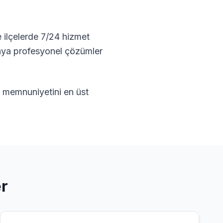
 ilçelerde 7/24 hizmet
zaya profesyonel çözümler
ri memnuniyetini en üst
er