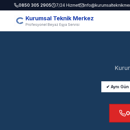
0850 305 2905
7/24 Hizmet
info@kurumsalteknikme
Kurumsal Teknik Merkez
Profesyonel Beyaz Eşya Servisi
Kurum
✔ Aynı Gün
0