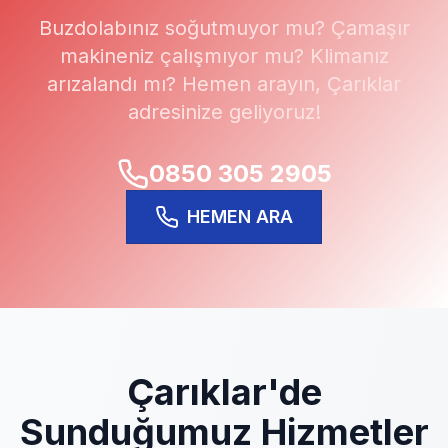
Buzdolabınız soğutmuyor mu? Çamaşır
makineniz çalışmıyor mu? Klimanız
arızalandı mı? Hemen arayın,
Çarıklar
adresinize geliyoruz!
0850 305 2905
HEMEN ARA
Çarıklar
'de
Sunduğumuz Hizmetler