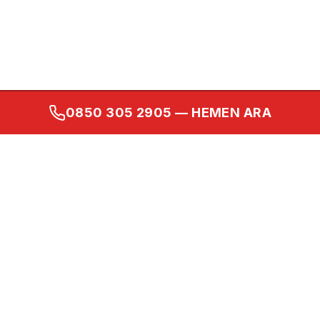
0850 305 2905
— HEMEN ARA
Kurumsal
Ana Sayfa
Hakkımızda