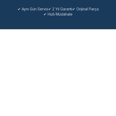
✔ Aynı Gün Servis
✔ 2 Yıl Garanti
✔ Orijinal Parça
✔ Hızlı Müdahale