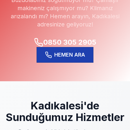
Buzdolabınız soğutmuyor mu? Çamaşır
makineniz çalışmıyor mu? Klimanız
arızalandı mı? Hemen arayın,
Kadıkalesi
adresinize geliyoruz!
0850 305 2905
HEMEN ARA
Kadıkalesi
'de
Sunduğumuz Hizmetler